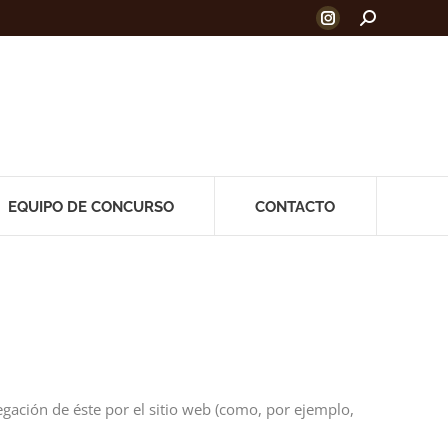
Buscar:
Instagram
page
opens
in
new
window
EQUIPO DE CONCURSO
CONTACTO
gación de éste por el sitio web (como, por ejemplo,