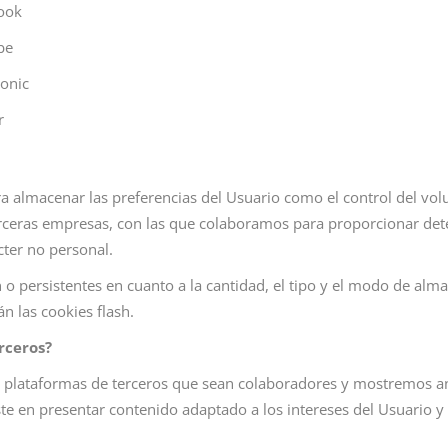
ook
be
onic
r
ara almacenar las preferencias del Usuario como el control del v
erceras empresas, con las que colaboramos para proporcionar deter
cter no personal.
n o persistentes en cuanto a la cantidad, el tipo y el modo de alm
 las cookies flash.
rceros?
n plataformas de terceros que sean colaboradores y mostremos anu
iste en presentar contenido adaptado a los intereses del Usuario y