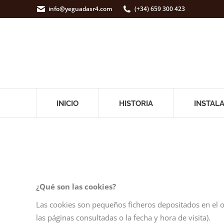
info@yeguadasr4.com
(+34) 659 300 423
INICIO
HISTORIA
INSTAL
¿
Qu
é
son las cookies?
Las cookies son pequeños ficheros depositados en el o
las páginas consultadas o la fecha y hora de visita).