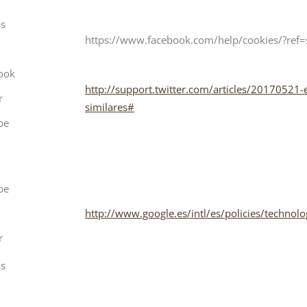
is
https://www.facebook.com/help/cookies/?ref=s
ook
http://support.twitter.com/articles/20170521-e
r
similares#
be
be
http://www.google.es/intl/es/policies/technolo
r
is