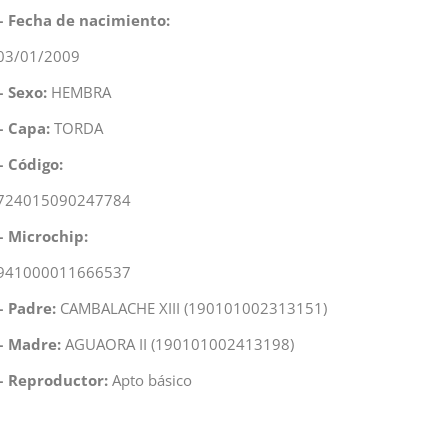
– Fecha de nacimiento:
03/01/2009
– Sexo:
HEMBRA
– Capa:
TORDA
– Código:
724015090247784
– Microchip:
941000011666537
– Padre:
CAMBALACHE XIII (190101002313151)
– Madre:
AGUAORA II (190101002413198)
– Reproductor:
Apto básico