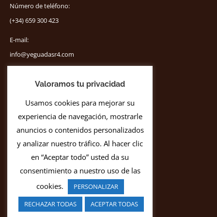
Número de teléfono:
(+34) 659 300 423
E-mail:
info@yeguadasr4.com
Encuéntranos en:
Instagram
Valoramos tu privacidad
page
Usamos cookies para mejorar su
opens
experiencia de navegación, mostrarle
in
anuncios o contenidos personalizados
new
y analizar nuestro tráfico. Al hacer clic
window
en “Aceptar todo” usted da su
consentimiento a nuestro uso de las
Aviso legal
cookies.
PERSONALIZAR
Política de privacidad
RECHAZAR TODAS
ACEPTAR TODAS
Uso de cookies