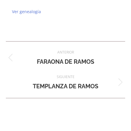
Ver genealogía
Navegación
ANTERIOR
entre
Proyecto
FARAONA DE RAMOS
anterior
proyectos
SIGUIENTE
Proyecto
TEMPLANZA DE RAMOS
siguiente