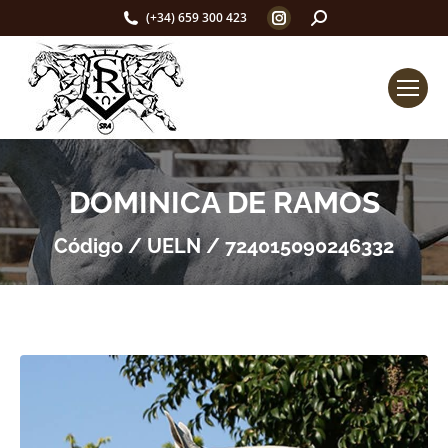
Instagram
Buscar:
(+34) 659 300 423
page
opens
in
new
window
DOMINICA DE RAMOS
Código / UELN / 724015090246332