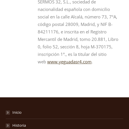
SERMOS 32, S.L., sociedad de
nacionalidad española con domicilio
social en la calle Alcalá, número 73, 7ºA,
código postal 28009, Madrid, y NIF B-
84211176, e inscrita en el Registro
Mercantil de Madrid, tomo 20.881, Libro
0, folio 52, sección 8, hoja M-370175,
inscripción 1ª., es la titular del sitio
web
www.yeguadasr4.com
.
Inicio
Historia