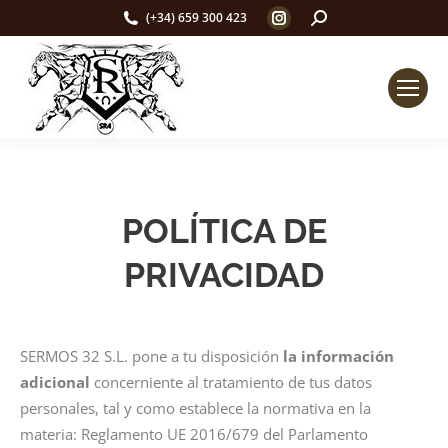
Instagram
Buscar:
(+34) 659 300 423
page
opens
in
new
window
POLÍTICA DE
PRIVACIDAD
SERMOS 32 S.L. pone a tu disposición
la información
adicional
concerniente al tratamiento de tus datos
personales, tal y como establece la normativa en la
materia: Reglamento UE 2016/679 del Parlamento